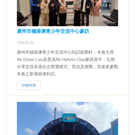
廣州市穗港澳青少年交流中心參訪
2026-03-04
廣州市穗港澳青少年交流中心到訪創業軒，本會主席
Ms Elaine Lam及委員Ms Ophelia Chan參與其中，互相
分享交流本港社企營運模式、現況及挑戰，其後更參觀
本會之新蒲崗便利店。
詳細內容