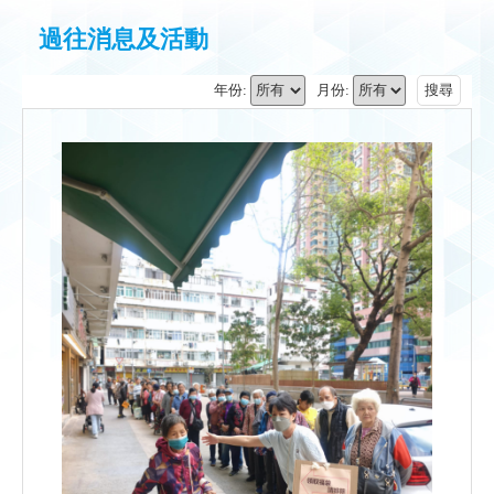
過往消息及活動
年份:
月份:
搜尋