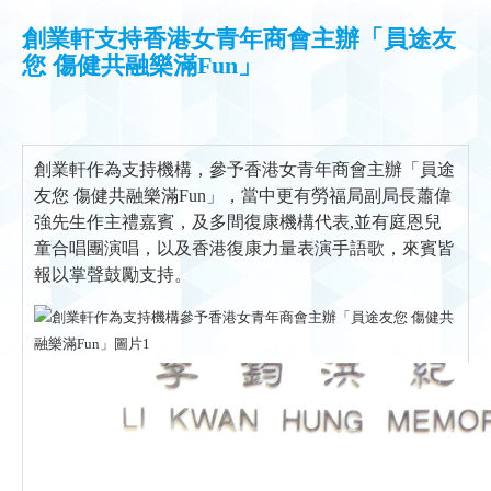
創業軒支持香港女青年商會主辦「員途友
您 傷健共融樂滿Fun」
創業軒作為支持機構，參予香港女青年商會主辦「員途
友您 傷健共融樂滿Fun」，當中更有勞福局副局長蕭偉
強先生作主禮嘉賓，及多間復康機構代表,並有庭恩兒
童合唱團演唱，以及香港復康力量表演手語歌，來賓皆
報以掌聲鼓勵支持。