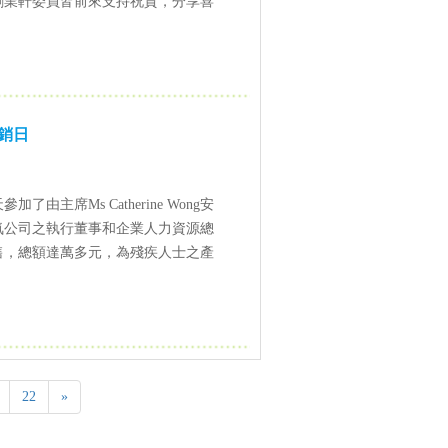
創業軒委員皆前來支持祝賀，分享喜
展銷日
由主席Ms Catherine Wong安
氣公司之執行董事和企業人力資源總
售，總額達萬多元，為殘疾人士之產
22
»