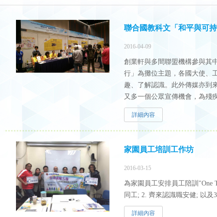
聯合國教科文「和平與可持
2016-04-09
創業軒與多間聯盟機構參與其
行」為攤位主題，各國大使、
趣、了解認識。此外傳媒亦到
又多一個公眾宣傳機會，為殘
詳細內容
家園員工培訓工作坊
2016-03-15
為家園員工安排員工陪訓"One Two
同工; 2. 齊來認識職安健; 以及3
詳細內容