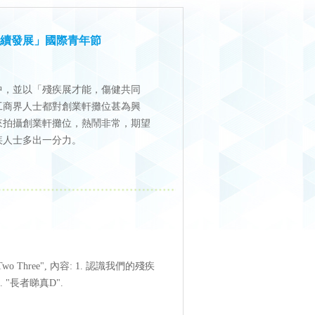
續發展」國際青年節
中，並以「殘疾展才能，傷健共同
工商界人士都對創業軒攤位甚為興
來拍攝創業軒攤位，熱鬧非常，期望
疾人士多出一分力。
 Three", 內容: 1. 認識我們的殘疾
. "長者睇真D".