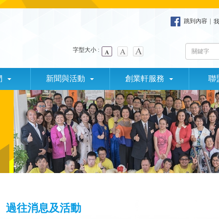
跳到內容
|
字型大小 :
們
新聞與活動
創業軒服務
聯
過往消息及活動