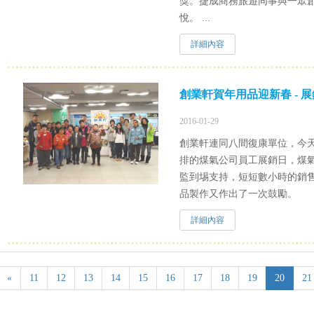
獎。捷成商務旅遊同事與一眾
悅。 ...
詳細內容
創業軒賀年用品迎新春 - 
2016-01-29
創業軒連同八間復康單位，今天參加了
排的煤氣公司員工展銷日，煤
監到埸支持，短短數小時的銷
品製作又作出了一次鼓勵。
詳細內容
«
11
12
13
14
15
16
17
18
19
20
21