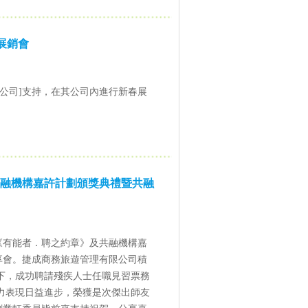
展銷會
有限公司]支持，在其公司內進行新春展
融機構嘉許計劃頒獎典禮暨共融
《有能者．聘之約章》及共融機構嘉
享會。捷成商務旅遊管理有限公司積
下，成功聘請殘疾人士任職見習票務
力表現日益進步，榮獲是次傑出師友