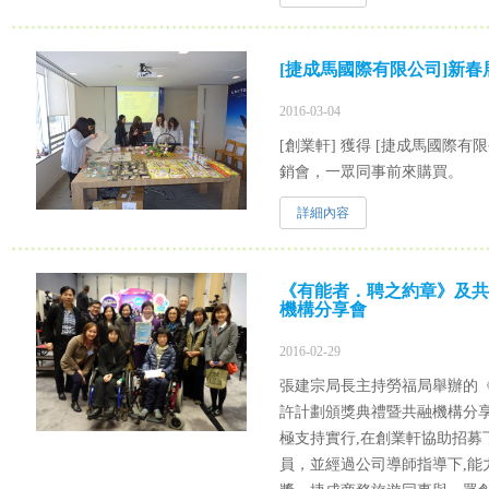
[捷成馬國際有限公司]新春
2016-03-04
[創業軒] 獲得 [捷成馬國際
銷會，一眾同事前來購買。
詳細內容
《有能者．聘之約章》及共
機構分享會
2016-02-29
張建宗局長主持勞福局舉辦的
許計劃頒獎典禮暨共融機構分
極支持實行,在創業軒協助招募
員，並經過公司導師指導下,能