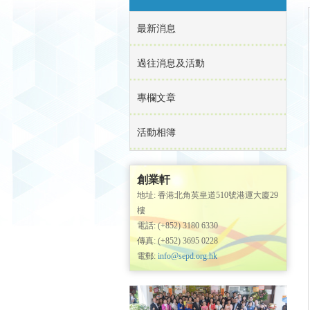
最新消息
過往消息及活動
專欄文章
活動相簿
創業軒
地址: 香港北角英皇道510號港運大廈29
樓
電話: (+852) 3180 6330
傳真: (+852) 3695 0228
電郵:
info@sepd.org.hk