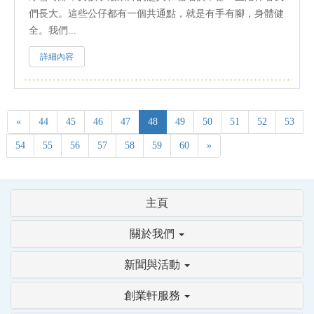
們長大。這些公仔都有一個共通點，就是有手有腳，身體健
全。我們...
詳細內容
«
44
45
46
47
48
49
50
51
52
53
54
55
56
57
58
59
60
»
主頁
關於我們
新聞與活動
創業軒服務