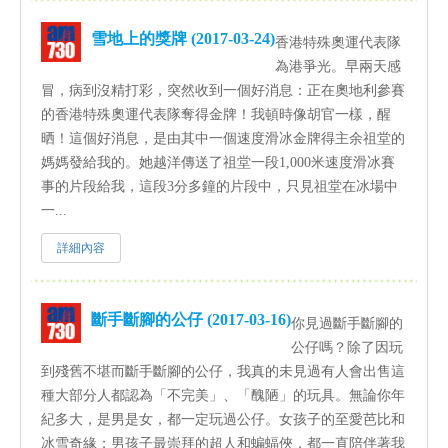
雪地上的獎牌 (2017-03-24)
香港特殊奧運代表隊
為港爭光。早兩天感
冒，病到沒精打彩，突然收到一個好消息：正在奧地利參賽
的香港特殊奧運代表隊奪得金牌！我頓時像胡官一樣，醒
晒！這個好消息，是由其中一個速度滑冰金牌得主余祖堂的
媽媽發給我的。她越洋傳送了祖堂一段1,000米速度滑冰賽
事的片段給我，這段3分多鐘的片段中，只見祖堂在冰場中
一...
詳細內容
斷手斷腳的公仔 (2017-03-16)
你見過斷手斷腳的
公仔嗎？除了因玩
到殘舊不堪而斷手斷腳的公仔，我真的未見過有人會出售這
種大部分人都認為「不完美」、「醜陋」的玩具。無論你年
紀多大，是男是女，都一定玩過公仔。女孩子的至愛芭比和
冰雪奇緣；男孩子最崇拜的超人和蝙蝠俠，都一直陪伴著我