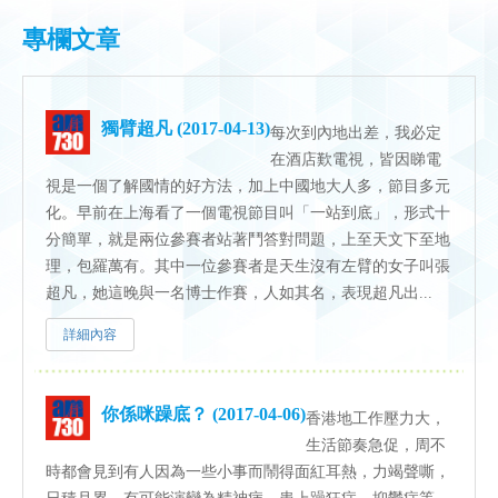
專欄文章
獨臂超凡 (2017-04-13)
每次到內地出差，我必定
在酒店歎電視，皆因睇電
視是一個了解國情的好方法，加上中國地大人多，節目多元
化。早前在上海看了一個電視節目叫「一站到底」，形式十
分簡單，就是兩位參賽者站著鬥答對問題，上至天文下至地
理，包羅萬有。其中一位參賽者是天生沒有左臂的女子叫張
超凡，她這晚與一名博士作賽，人如其名，表現超凡出...
詳細內容
你係咪躁底？ (2017-04-06)
香港地工作壓力大，
生活節奏急促，周不
時都會見到有人因為一些小事而鬧得面紅耳熱，力竭聲嘶，