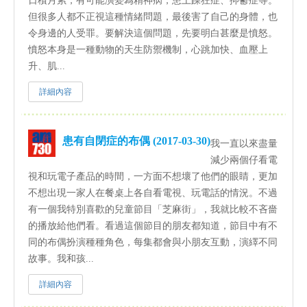
日積月累，有可能演變為精神病，患上躁狂症、抑鬱症等。
但很多人都不正視這種情緒問題，最後害了自己的身體，也
令身邊的人受罪。要解決這個問題，先要明白甚麼是憤怒。
憤怒本身是一種動物的天生防禦機制，心跳加快、血壓上
升、肌...
詳細內容
患有自閉症的布偶 (2017-03-30)
我一直以來盡量
減少兩個仔看電
視和玩電子產品的時間，一方面不想壞了他們的眼睛，更加
不想出現一家人在餐桌上各自看電視、玩電話的情況。不過
有一個我特別喜歡的兒童節目「芝麻街」，我就比較不吝嗇
的播放給他們看。看過這個節目的朋友都知道，節目中有不
同的布偶扮演種種角色，每集都會與小朋友互動，演繹不同
故事。我和孩...
詳細內容