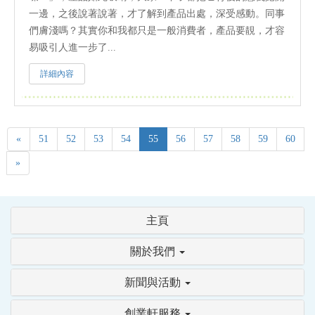
一邊，之後說著說著，才了解到產品出處，深受感動。同事
們膚淺嗎？其實你和我都只是一般消費者，產品要靚，才容
易吸引人進一步了...
詳細內容
«
51
52
53
54
55
56
57
58
59
60
»
主頁
關於我們
新聞與活動
創業軒服務