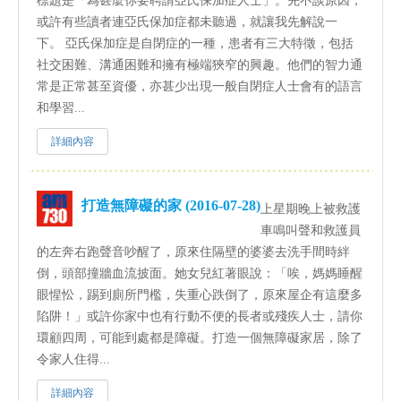
標題是「為甚麼你要聘請亞氏保加症人士」。先不談原因，
或許有些讀者連亞氏保加症都未聽過，就讓我先解說一
下。 亞氏保加症是自閉症的一種，患者有三大特徵，包括
社交困難、溝通困難和擁有極端狹窄的興趣。他們的智力通
常是正常甚至資優，亦甚少出現一般自閉症人士會有的語言
和學習...
詳細內容
打造無障礙的家 (2016-07-28)
上星期晚上被救護
車鳴叫聲和救護員
的左奔右跑聲音吵醒了，原來住隔壁的婆婆去洗手間時絆
倒，頭部撞牆血流披面。她女兒紅著眼說：「唉，媽媽睡醒
眼惺忪，踢到廁所門檻，失重心跌倒了，原來屋企有這麼多
陷阱！」或許你家中也有行動不便的長者或殘疾人士，請你
環顧四周，可能到處都是障礙。打造一個無障礙家居，除了
令家人住得...
詳細內容