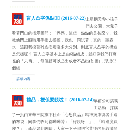
盲人凸字係點？ (2016-07-22)
上星期天帶小孩子
們去公園，大兒子
看著門口的指示圖問：「媽媽，這些一點點的是甚麼？」我
教他閉上眼睛用手指去摸摸，我也一同試著，真的一頭霧
水，這跟我摸著雞皮疙瘩沒多大分別。到底盲人凸字的構造
是怎樣呢？ 盲人凸字基本上是由6點組成，就好像我們打麻
雀的「六筒」，每個點可以凸出或者不凸出(如圖)，形成63
個組...
詳細內容
禮品，梗係要靚啦！ (2016-07-14)
早前公司搞義
工活動，採購
了一批由東華三院旗下社企「心思良品」精神病康復者手造
的布袋，同事們收到都嘩嘩聲：「好靚呀！」、「喺邊度買
㗎？」，產品如此吸睛，大家一下子都把它背後的意義拋開