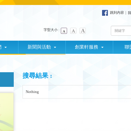
跳到內容
|
字型大小 :
們
新聞與活動
創業軒服務
聯
搜尋結果 :
Nothing
樓