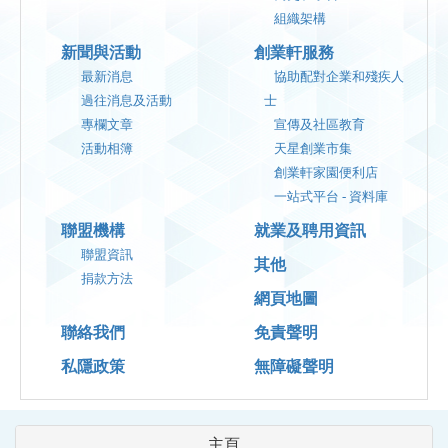
組織架構
新聞與活動
創業軒服務
最新消息
協助配對企業和殘疾人
過往消息及活動
士
專欄文章
宣傳及社區教育
活動相簿
天星創業市集
創業軒家園便利店
一站式平台 - 資料庫
聯盟機構
就業及聘用資訊
聯盟資訊
其他
捐款方法
網頁地圖
聯絡我們
免責聲明
私隱政策
無障礙聲明
主頁